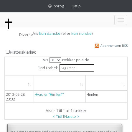
Sprog
Hjælp
Toggl
Vis
kun danske
(eller
kun norske
)
Diverse
naviga
Abonner som RSS
Historisk arkiv:
Vis
rækker pr. side
Find i tabel:
Dato
Overskrift
Emne
2013-02-28
Hvad er ”Himlen”?
Himlen
23:32
Viser 1 til 1 af 1 rækker
< Tidl
1
Næste >