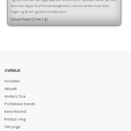
“og dermed har han også skænket os sine store, dyrebare løfter, så I ved
dem kan slippe fri af forkrænkeligheden i denne verden med dens
begær og få del i guddommelig natur."
Simon Peter (2 Pet 1,4)
OVERBLIK
Forsiden
Aktuelt
Anders Ova
Profetiske trends
Kent Hovind
Kristus i mig
Om yoga