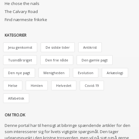
He chose the nails
The Calvary Road
Find nærmeste frikirke
KATEGORIER
Jesu genkomst
De sidste tider
Antikrist
Tusindårsriget
Den frie nåde
Den gamle pagt
Den nye pagt
Menigheden
Evolution
Arkæologi
Helse
Himlen
Helvedet
Covid-19
Alfabetisk
OM TRO.DK
Denne portal har til hensigt at bibringe spændende artikler for den
som interesserer sig for livets vigtigste spørgsmål. Den tager
udgangspunkt i den kristne trosverden, men vil på sigt også gerne