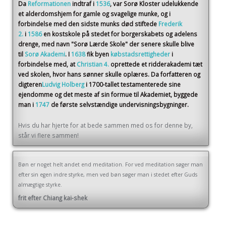
Da
Reformationen
indtraf i
1536
, var Sorø Kloster udelukkende
et alderdomshjem for gamle og svagelige munke, og i
forbindelse med den sidste munks død stiftede
Frederik
2.
i
1586
en kostskole på stedet for borgerskabets og adelens
drenge, med navn "Sorø Lærde Skole" der senere skulle blive
til
Sorø Akademi
. I
1638
fik byen
købstadsrettigheder
i
forbindelse med, at
Christian 4.
oprettede et ridderakademi tæt
ved skolen, hvor hans sønner skulle oplæres. Da forfatteren og
digteren
Ludvig Holberg
i 1700-tallet testamenterede sine
ejendomme og det meste af sin formue til Akademiet, byggede
man i
1747
de første selvstændige undervisningsbygninger.
Hvis du har hjerte for at bede sammen med os for denne by,
står vi flere sammen!
Bøn er noget helt andet end meditation. For ved meditation søger man
efter sin egen indre styrke, men ved bøn søger man i stedet efter Guds
almægtige styrke.
frit efter Chiang kai-shek