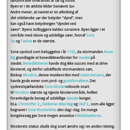
landområde omkranset af sø og mose.
Byen er i de ældste kilder benævnt
Sor
.
Andre mener, at navnet er en afledning af
det olddanske
sør
der betyder "dynd", men
kan også have betydningen "dyndet ved
søen". Byens indbyggere kaldes soranere. Byen ligger i et
område med skove og adskillige søer, hvoraf
Sorø
Sø
og
Tuelsø
er de største.
Sorø opstod som bebyggelse i år
1142
, da stormanden
Asser
Rig
grundlagde et benediktinerkloster for
munke
på
stedet.
Benediktinerne
havde dog ikke succes med at drive
klosteret, og derfor udskiftede stormandens søn,
Biskop
Absalon
, denne munkeorden med
cisterciensere
, der
havde gode evner som jord- og
godsforvaltere
. Det
sydvestsjællandske
Sorø Kloster
voksede snart
til
Nordens
største og rigeste klosterområde, hvilket
foranledigede besøg af adskillige
danske
konger,
bl.a.
Christoffer 2.
,
Valdemar Atterdag
og
Oluf 2.
, som alle ligger
begravet i
Sorø Klosterkirke
den dag i dag. De mange
kongebesøg gav Sorø megen anseelse i
Middelalderen
.
Klosterets status skulle dog snart ændre sig i en anden retning.