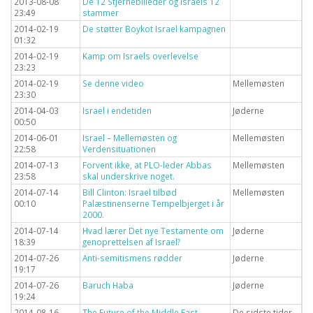
2013-08-08
De 12 Stjernebilleder og Israels 12
23:49
stammer
2014-02-19
De støtter Boykot Israel kampagnen
01:32
2014-02-19
Kamp om Israels overlevelse
23:23
2014-02-19
Se denne video
Mellemøsten
23:30
2014-04-03
Israel i endetiden
Jøderne
00:50
2014-06-01
Israel – Mellemøsten og
Mellemøsten
22:58
Verdensituationen
2014-07-13
Forvent ikke, at PLO-leder Abbas
Mellemøsten
23:58
skal underskrive noget.
2014-07-14
Bill Clinton: Israel tilbød
Mellemøsten
00:10
Palæstinenserne Tempelbjerget i år
2000.
2014-07-14
Hvad lærer Det nye Testamente om
Jøderne
18:39
genoprettelsen af Israel?
2014-07-26
Anti-semitismens rødder
Jøderne
19:17
2014-07-26
Baruch Haba
Jøderne
19:24
2014-08-16
The Future of the Middle East
De sidste tider