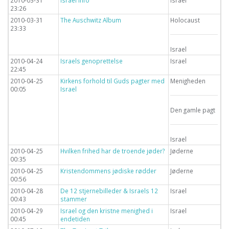
2010-03-31
Israel info
Israel
23:26
2010-03-31
The Auschwitz Album
Holocaust
23:33
Israel
2010-04-24
Israels genoprettelse
Israel
22:45
2010-04-25
Kirkens forhold til Guds pagter med
Menigheden
00:05
Israel
Den gamle pagt
Israel
2010-04-25
Hvilken frihed har de troende jøder?
Jøderne
00:35
2010-04-25
Kristendommens jødiske rødder
Jøderne
00:56
2010-04-28
De 12 stjernebilleder & Israels 12
Israel
00:43
stammer
2010-04-29
Israel og den kristne menighed i
Israel
00:45
endetiden