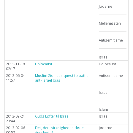
Jøderne
Mellemøsten
Antisemitisme
Israel
2011-11-19
Holocaust
Holocaust
02:17
2012-06-04
Muslim Zionist's quest to battle
Antisemitisme
11:57
anti-Israel bias
Israel
Islam
2012-09-24
Guds Løfter til Israel
Israel
23:44
2013-02-06
Det, der i virkeligheden døde i
Jøderne
00:57
Auschwitz?