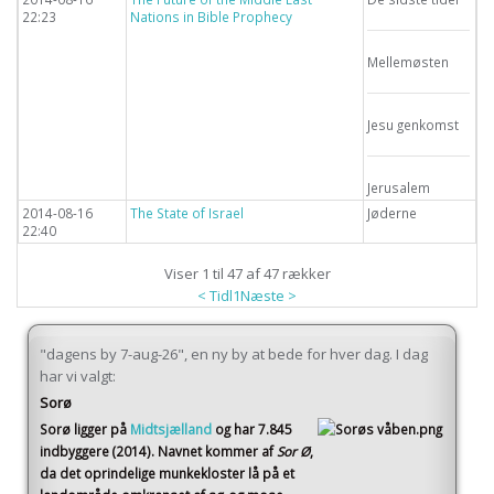
22:23
Nations in Bible Prophecy
Mellemøsten
Jesu genkomst
Jerusalem
2014-08-16
The State of Israel
Jøderne
22:40
Viser 1 til 47 af 47 rækker
< Tidl
1
Næste >
"dagens by 7-aug-26", en ny by at bede for hver dag. I dag
har vi valgt:
Sorø
Sorø
ligger på
Midtsjælland
og har 7.845
indbyggere (2014)
. Navnet kommer af
Sor Ø
,
da det oprindelige munkekloster lå på et