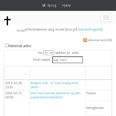
Sprog
Hjælp
Toggl
Informationer ang. Israel [kun på
dansk
/
engelsk
]
Israel
naviga
Abonner som RSS
Historisk arkiv:
Vis
rækker pr. side
Find i tabel:
Dato
Overskrift
Emne
2013-02-28
Bogens folk - er Gud stadig med
23:01
dem?
2003-02-15
Den messianske jødedom og den
Paulus
00:00
paulinske kristendom
Menigheden