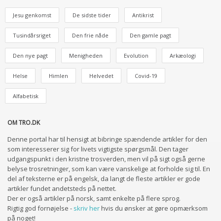
Jesu genkomst
De sidste tider
Antikrist
Tusindårsriget
Den frie nåde
Den gamle pagt
Den nye pagt
Menigheden
Evolution
Arkæologi
Helse
Himlen
Helvedet
Covid-19
Alfabetisk
OM TRO.DK
Denne portal har til hensigt at bibringe spændende artikler for den
som interesserer sig for livets vigtigste spørgsmål. Den tager
udgangspunkt i den kristne trosverden, men vil på sigt også gerne
belyse trosretninger, som kan være vanskelige at forholde sig til. En
del af teksterne er på engelsk, da langt de fleste artikler er gode
artikler fundet andetsteds på nettet.
Der er også artikler på norsk, samt enkelte på flere sprog.
Rigtig god fornøjelse -
skriv her
hvis du ønsker at gøre opmærksom
på noget!